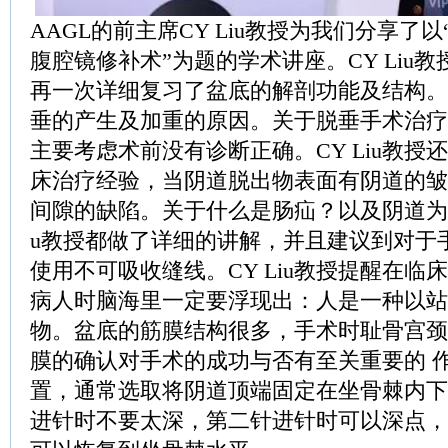
AAGL的前主席CY Liu教授为我们分享了
腹腔镜修补术”为题的学术讲座。CY Liu
再一次详细复习了盆底的解剖功能及结构。
垂的产生及加重的原因。关于脱垂手术治疗
主要考虑术前没有诊断正确。CY Liu教授
床治疗经验，当阴道脱出物表面有阴道的皱
间隙的缺陷。关于什么是肠疝？以及阴道为何
u教授都做了详细的讲解，并且建议到对于
使用不可吸收缝线。CY Liu教授提醒在临
病人时脑海里一定要浮现出：人是一种以站
物。盆底的筋膜结构很多，手术时耻骨宫颈
膜的确认对手术的成功与否有至关重要的 
置，通常选取将阴道顶端固定在坐骨棘内下方
进针时不要太深，第二针进针时可以深点，