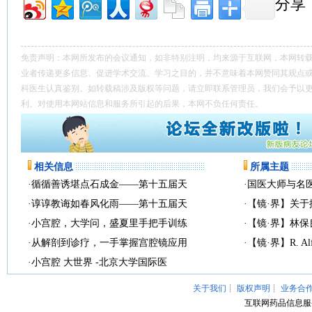
分享
免责声明：本网所发布的会议通知，如非特别注明，均来源于互联网，本网转
业者传递更多信息、促进学术交流、学习之目的，并不意味着本网赞同其观点
科医生认真鉴别。如转载稿涉及版权等问题，请立即联系管理员，我们会予以
利。对使用本网站信息和服务所引起的后果，本网不负任何责任。
相关信息
所属主题
·
循循善诱堪点石成金——第十五届天
·
国医大师与名
·
谆谆教诲如春风化雨——第十五届天
·
【镜·界】关
·
小宫腔，大学问，盛夏里手把手训练
·
【镜·界】林
·
从解剖到诊疗，一手掌握宫腔镜应用
·
【镜·界】R. Alf
·
小宫腔 大世界 -北京大学国际医
关于我们
┊
版权声明
┊
业务合
互联网药品信息服务资