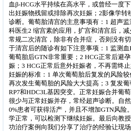
血β-HCG水平持续在高水平，或曾经一度
出妊娠物残留或排除再次妊娠；2影像学转
诊断。葡萄胎清宫的主意事项有：1 超声
科医生2 缩宫素的应用，扩宫和清宫后，减
常规二次清宫，除非有合并症，否则没有切
于清宫后的随诊有如下注意事项：1 监测血
葡萄胎后GTN非常重要；2 HCG正常后避
娠；3 HCG正常后意外妊娠者，不再需终止
妊娠的标准：1 单次葡萄胎后复发的风险较
再次发生葡萄胎的风险大大提高；3 复发葡
RP7和HDC3L基因突变。正常妊娠合并葡
很少与正常妊娠并存，常经超声诊断。自然
0%患者可获得活产，并且不增加GTN风险
学正常，可以检测下继续妊娠。最后向教授
功治疗案例向我们分享了治疗的经验让现场