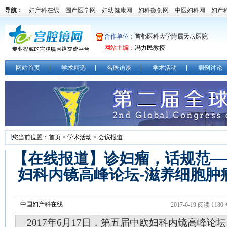
导航：
妇产科在线
围产医学网
妇幼健康网
妇科微创网
中医妇科网
妇产
合作单位：
首都医科大学附属天坛医院
网站主编：
冯力民教授
网站首页
学术精选
名医访谈
学术活动
病例讨论
您当前位置：
首页
>
学术活动
>
会议报道
【在线报道】诊妇瘤，话规范—
妇科内镜高峰论坛-滋养细胞肿
中国妇产科在线
2017-6-19 阅读
1180
2017年6月17日，第五届中欧妇科内镜高峰论