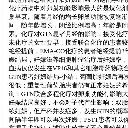
化疗药物中对卵巢功能影响最大的是烷化剂
巢早衰。随着月经的增长卵巢功能恢复逐渐
间，随年龄增长，闭经比例增高；年龄是闭
素。化疗对GTN患者月经的影响：接受化
未化疗的女性要早，接受联合化疗的患者较
绝经提前，EMA-CO化疗的患者绝经提前3
娠结局，妊娠滋养细胞肿瘤治疗后妊娠率，
血病仅仅发生在VP16和其它细胞毒药物联合
GTN患者妊娠结局-小结：葡萄胎妊娠后再
很低；重复性葡萄胎患者仍有正常妊娠的希
询；GTN联合多程化疗对卵巢功能有影响大
妊娠结局良好，不会对子代产生影响；双胎
续妊娠，但产科并发症多，发生GTN的概
间隔半年即可以再次妊娠；PSTT患者可以