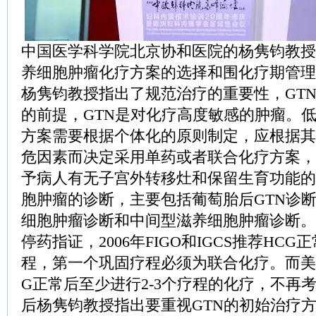
中国医学科学院北京协和医院的杨隽钧教授
养细胞肿瘤化疗方案的选择和围化疗期管理
杨隽钧教授指出了规范治疗的重要性，GT
的前提，GTN是对化疗高度敏感的肿瘤。低
方案需要根据个体化的原则制定，应根据其
危因素而决定采用单药或者联合化疗方案，
予病人有无子宫外转移灶和保留生育功能的
胞肿瘤的诊断，主要包括葡萄胎后GTN诊
细胞肿瘤诊断和中间型滋养细胞肿瘤诊断。
停药指证，2006年FIGO和IGCS推荐HC
程，第一个巩固疗程必须为联合化疗。而美国
G正常后至少进行2-3个疗程的化疗，不再
后杨隽钧教授指出要重视GTN的初始治疗