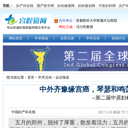
导航：
妇产科在线
围产医学网
妇幼健康网
妇科微创网
中医妇科网
妇产
合作单位：
首都医科大学附属天坛医院
网站主编：
冯力民教授
网站首页
学术精选
名医访谈
学术活动
病例讨论
您当前位置：
首页
>
学术活动
>
会议报道
中外齐豫缘宫癌，琴瑟和鸣
--第二届中原
中国妇产科在线
2017-5-16 阅读
757
五月的郑州，脱掉了厚重，散发着活力；五月的