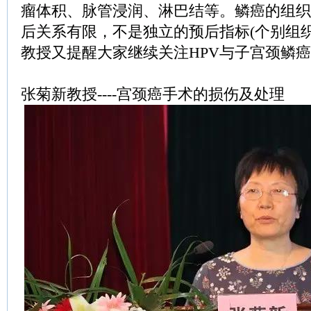
瘤体积、脉管浸润、淋巴结等。鳞癌的组织
后关系有限，不是独立的预后指标(个别组
教授又提醒大家继续关注HPV与子宫颈鳞
张菊新教授----宫颈癌手术的损伤及处理