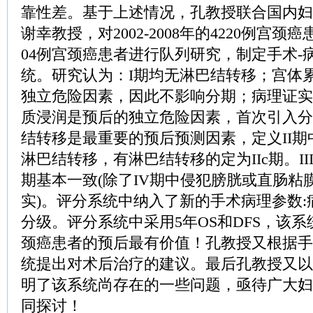
靠性差。基于上述情况，孔教授联合国内妇
谢幸教授，对2002-2008年的4220例宫颈癌患者
04例宫颈癌患者进行队列研究，制定手术-
统。研究认为：I期均无淋巴结转移；宫体
独立危险因素，因此不影响分期；病理证实
质浸润是预后的独立危险因素，首次引入分期
结转移是最重要的预后预测因素，定义II期中I
淋巴结转移，有淋巴结转移的定为IIc期。II
期基本一致(除了IV期中侵犯膀胱或直肠粘
实)。评分系统中纳入了新的手术病理参数
分级。评分系统中采用5年OS和DFS，该
颈癌患者的预后最有价值！孔教授又根据手
统提出对术后治疗的建议。最后孔教授又以
明了该系统尚存在的一些问题，亟待广大妇
同探讨！