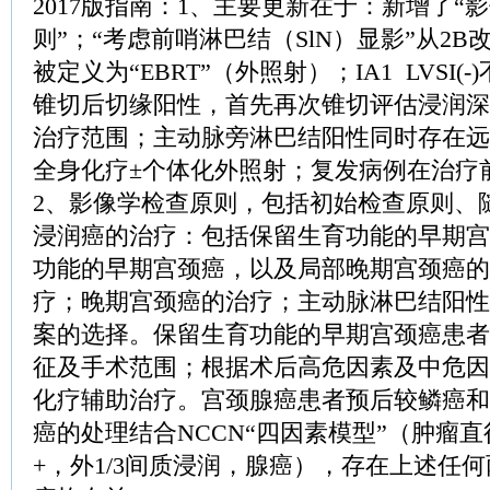
2017版指南：1、主要更新在于：新增了“
则”；“考虑前哨淋巴结（SlN）显影”从2B
被定义为“EBRT”（外照射）；IA1 LVSI
锥切后切缘阳性，首先再次锥切评估浸润深
治疗范围；主动脉旁淋巴结阳性同时存在远
全身化疗±个体化外照射；复发病例在治疗
2、影像学检查原则，包括初始检查原则、
浸润癌的治疗：包括保留生育功能的早期宫
功能的早期宫颈癌，以及局部晚期宫颈癌的
疗；晚期宫颈癌的治疗；主动脉淋巴结阳性
案的选择。保留生育功能的早期宫颈癌患者
征及手术范围；根据术后高危因素及中危因
化疗辅助治疗。宫颈腺癌患者预后较鳞癌和
癌的处理结合NCCN“四因素模型”（肿瘤直径
+，外1/3间质浸润，腺癌），存在上述任