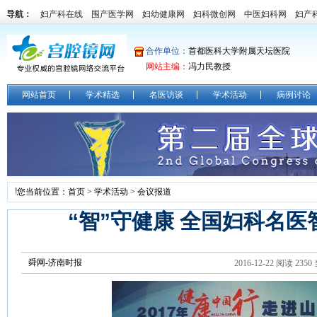
导航：
妇产科在线
围产医学网
妇幼健康网
妇科微创网
中医妇科网
妇产
合作单位：
首都医科大学附属天坛医院
网站主编：
冯力民教授
网站首页
学术精选
名医访谈
学术活动
病例讨论
您当前位置：
首页
>
学术活动
>
会议报道
“智”守健康 全国妇科名医
舜网-济南时报
2016-12-22 阅读
2350