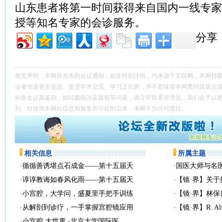
山东患者将第一时间获得来自国内一线专家
授等知名专家的会诊服务。
分享
免责声明：本网所发布的会议通知，如非特别注明，均来源于互联网，本网转
业者传递更多信息、促进学术交流、学习之目的，并不意味着本网赞同其观点
科医生认真鉴别。如转载稿涉及版权等问题，请立即联系管理员，我们会予以
利。对使用本网站信息和服务所引起的后果，本网不负任何责任。
相关信息
所属主题
·
循循善诱堪点石成金——第十五届天
·
国医大师与名
·
谆谆教诲如春风化雨——第十五届天
·
【镜·界】关
·
小宫腔，大学问，盛夏里手把手训练
·
【镜·界】林
·
从解剖到诊疗，一手掌握宫腔镜应用
·
【镜·界】R. Alf
·
小宫腔 大世界 -北京大学国际医