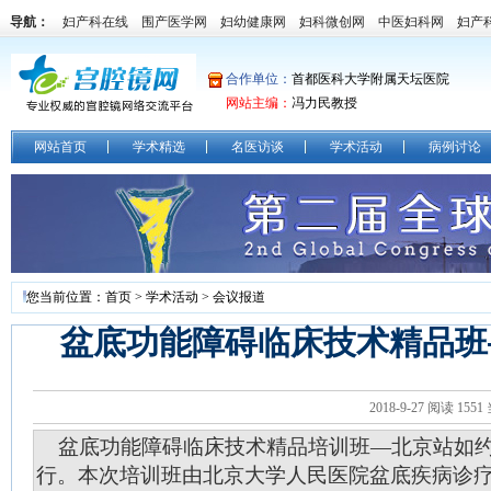
导航：
妇产科在线
围产医学网
妇幼健康网
妇科微创网
中医妇科网
妇产
合作单位：
首都医科大学附属天坛医院
网站主编：
冯力民教授
网站首页
学术精选
名医访谈
学术活动
病例讨论
您当前位置：
首页
>
学术活动
>
会议报道
盆底功能障碍临床技术精品班
2018-9-27 阅读
1551
盆底功能障碍临床技术精品培训班—北京站如
行。本次培训班由北京大学人民医院盆底疾病诊