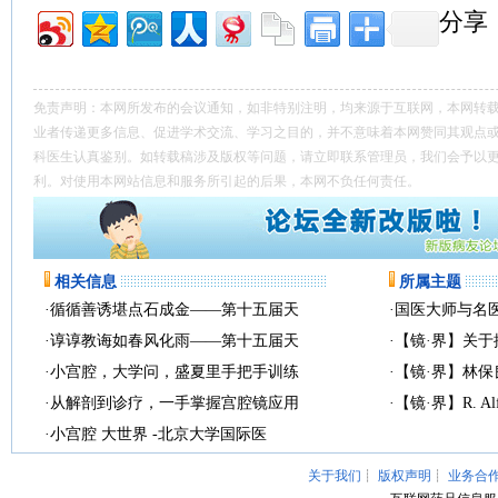
分享
免责声明：本网所发布的会议通知，如非特别注明，均来源于互联网，本网转
业者传递更多信息、促进学术交流、学习之目的，并不意味着本网赞同其观点
科医生认真鉴别。如转载稿涉及版权等问题，请立即联系管理员，我们会予以
利。对使用本网站信息和服务所引起的后果，本网不负任何责任。
相关信息
所属主题
·
循循善诱堪点石成金——第十五届天
·
国医大师与名
·
谆谆教诲如春风化雨——第十五届天
·
【镜·界】关
·
小宫腔，大学问，盛夏里手把手训练
·
【镜·界】林
·
从解剖到诊疗，一手掌握宫腔镜应用
·
【镜·界】R. Alf
·
小宫腔 大世界 -北京大学国际医
关于我们
┊
版权声明
┊
业务合