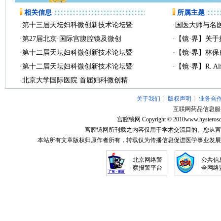
相关信息
所属主题
·
第十三届天坛妇科微创新技术论坛暨
·
国医大师与名
·
第27届北京·国际宫腹腔镜及微创
·
【镜·界】关
·
第十二届天坛妇科微创新技术论坛暨
·
【镜·界】林
·
第十二届天坛妇科微创新技术论坛暨
·
【镜·界】R. Alf
·
北京大学国际医院 首届妇科微创精
关于我们
┊
版权声明
┊
业务合
互联网药品信息服务资
宫腔镜网
Copyright © 2010
www.hysterosc
宫腔镜网所刊载之内容仅用于学术交流目的。您从宫
本站所有文章版权归原作者所有，转载仅为传播信息促进医学事业发展
北京网络警
公共信
察报警平台
全网络