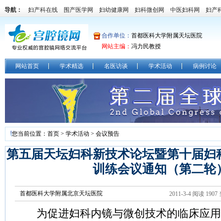
导航：
妇产科在线
围产医学网
妇幼健康网
妇科微创网
中医妇科网
妇产
合作单位：
首都医科大学附属天坛医院
网站主编：
冯力民教授
网站首页
学术精选
名医访谈
学术活动
病例讨论
您当前位置：
首页
>
学术活动
>
会议预告
第五届天坛妇科新技术论坛暨第十届妇
训练会议通知（第二轮
首都医科大学附属北京天坛医院
2011-3-4 阅读
1907
为促进妇科内镜与微创技术的临床应用